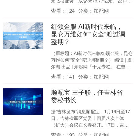
元弘盛配资，成交8876.77亿元。 品种简
介：沪金期货是在上海期货交易所
查看：
124
分类：
加配网
（SHF....
红领金服 AI新时代来临，
昆仑万维如何“安全”渡过调
整期？
（原标题：AI新时代来临红领金服，昆仑
万维如何“安全”渡过调整期？） 编辑 | 虞
尔湖 出品 | 潮起网「于见专栏」 在曾经
的互联网时代，昆仑万维曾凭借其多元
查看：
141
分类：
加配网
化....
顺配宝 王子联，任吉林省
委秘书长
据“吉林发布”消息顺配宝，1月16日至17
日，吉林省军区党委十四届八次全体
（扩大）会议在长春召开。17日，吉林
省委书记、省军区党委第一书记黄强出
查看：
193
分类：
加配网