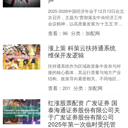
声
2025-2026中国经济年会于12月13日在北
京召开，主题为“贯彻落实中央经济工作
会议精神，以高质量发展为‘十五五’开好
局”。 据央视新闻报道，中央财办分管
查看：
96
分类：
加配网
日....
涨上策 科策云扶持通系统
维保开发逻辑
扶持通系统作为区域政策集中发布与对
接的核心载体，其运行质量与地方产业
结构、政策导向紧密相关。不同地区的
政策覆盖范围、企业适配标准存在差
查看：
201
分类：
加配网
异，这就要求系统不仅要实现....
红涨股票配资 广发证券 国
泰海通证券股份有限公司关
于广发证券股份有限公司
2025年第一次临时受托管