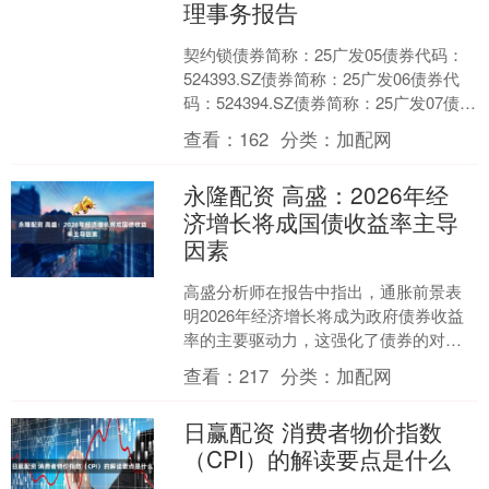
理事务报告
契约锁债券简称：25广发05债券代码：
524393.SZ债券简称：25广发06债券代
码：524394.SZ债券简称：25广发07债券
代码：524436.SZ债券....
查看：
162
分类：
加配网
永隆配资 高盛：2026年经
济增长将成国债收益率主导
因素
高盛分析师在报告中指出，通胀前景表
明2026年经济增长将成为政府债券收益
率的主要驱动力，这强化了债券的对冲
属性。该行对10年期美国国债和日本国
查看：
217
分类：
加配网
债收益率设定了区间....
日赢配资 消费者物价指数
（CPI）的解读要点是什么