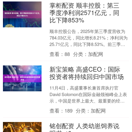
掌柜配资 顺丰控股：第三
季度净利润2571亿元，同
比下降853%
顺丰控股公告，2025年第三季度营收为
784.03亿元，同比增长8.21%；净利润为
25.71亿元，同比下降8.53%。前三季度
营收为2252.61亿元，同比增....
查看：
88
分类：
加配网
新宝策略 高盛CEO：国际
投资者将持续回归中国市场
11月4日，高盛董事长兼首席执行官
David Solomon在国际金融领袖峰会上表
示，中国是世界上最大、最重要的经济
体之一，全球资本配置者在几乎任何环
查看：
189
分类：
加配网
境下都会继....
铭创配资 人类幼崽饲养说