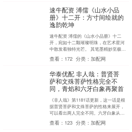
速牛配资 溥儒《山水小品
册》十二开：方寸间绘就的
逸韵乾坤
速牛配资 溥儒的《山水小品册》十二
开，宛如十二颗璀璨明珠，在艺术星河
中散发着独特光芒。 其笔墨精妙至极，
以细腻且灵动的线条勾勒山川轮廓，似
查看：
172
分类：
加配网
是画家指尖轻舞，让山峦....
华泰优配 非人哉：普贤菩
萨和文殊菩萨性格完全不
同，青焰和六牙白象再聚首
《非人哉》第1181话更新，这一话是根
据普贤菩萨和文殊菩萨的性格来展开，
可以看出两人完全不同。六牙白象从小
就跟着普贤菩萨，几乎方方面面都是他
查看：
123
分类：
加配网
在打理。至于文殊菩萨....