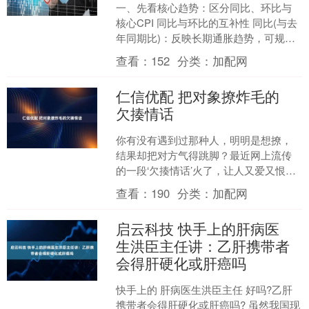
一、先看核心趋势：区分同比、环比与
核心CPI 同比与环比的互补性 同比(与去
年同期比)：反映长期通胀趋势，可规避
季节性波动干扰，是判断通胀是否持续
查看：
152
分类：
加配网
的关键(如连续....
仁信优配 把对象撩炸毛的
欠揍情话
你有没有遇到过那种人，明明是想撩，
结果却把对方气得跳脚？最近网上流传
的一段‘欠揍情话’火了，让人又爱又恨。
这些话看似甜蜜，实则暗藏玄机，稍不
查看：
190
分类：
加配网
留神就让对方火冒三丈....
启云科技 快手上的肝病医
生洪臣主任讲：乙肝携带者
会得肝硬化或肝癌吗
快手上的 肝病医生洪臣主任 好吗?乙肝
携带者会得肝硬化或肝癌吗? 虽然我国现