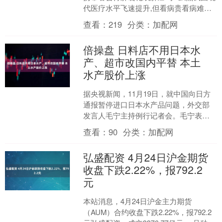
代医疗水平飞速提升,但看病贵看病难的
问题仍然存在!很多肝病患者面临着这么
查看：
219
分类：
加配网
一个问题:选....
倍操盘 日料店不用日本水
产、超市改国内平替 本土
水产股价上涨
据央视新闻，11月19日，就中国向日方
通报暂停进口日本水产品问题，外交部
发言人毛宁主持例行记者会。毛宁表
示，日方此前承诺履行输华水产品的监
查看：
90
分类：
加配网
管责任，保障产品质量安....
弘盛配资 4月24日沪金期货
收盘下跌2.22%，报792.2
元
本站消息，4月24日沪金主力期货
（AUM）合约收盘下跌2.22%，报792.2