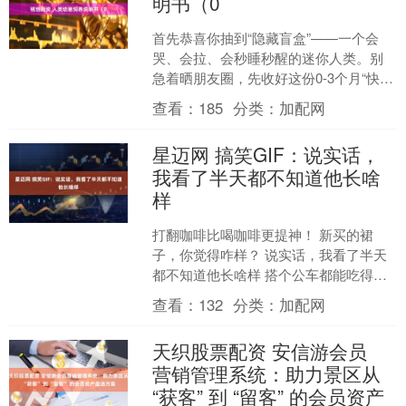
明书（0
首先恭喜你抽到“隐藏盲盒”——一个会
哭、会拉、会秒睡秒醒的迷你人类。别
急着晒朋友圈，先收好这份0-3个月“快速
上手指南”，帮你把理论直接落地成“今晚
查看：
185
分类：
加配网
就能用”的操....
星迈网 搞笑GIF：说实话，
我看了半天都不知道他长啥
样
打翻咖啡比喝咖啡更提神！ 新买的裙
子，你觉得咋样？ 说实话，我看了半天
都不知道他长啥样 搭个公车都能吃得这
么分量十足的狗粮 展开剩余59% 羊与牛
查看：
132
分类：
加配网
的决斗，场面太....
天织股票配资 安信游会员
营销管理系统：助力景区从
“获客” 到 “留客” 的会员资产