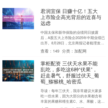
君润宜保 日赚十亿！五大
上市险企高光背后的近喜与
远虑
中国太保和新华保险的业绩同日披露
后，A股五大上市险企2025年中期业绩已
出齐。8月28日，北京商报记者梳理发
现，中国平安、中国人寿、中国人保、
查看：
149
分类：
加配网
中国太保和新华保险....
掌柜配资 三伏天水果不能
乱吃，多吃这6种“伏果”，
赶走暑气，舒服过伏天_葡
萄_猕猴桃_哈密瓜
导读：每年三伏天，我非常建议大家多
吃一些水果，因为大部分的水果都含有
丰富的果糖和维生素C、水、果酸，这些
物质可以起到健脾胃、生津止渴、美白