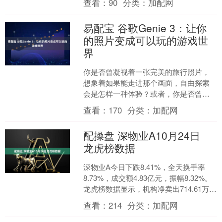
查看：
90
分类：
加配网
养颜的功效等功效。而在....
易配宝 谷歌Genie 3：让你
的照片变成可以玩的游戏世
界
你是否曾凝视着一张完美的旅行照片，
想象着如果能走进那个画面，自由探索
会是怎样一种体验？或者，你是否曾被
一幅画的奇幻氛围所吸引，渴望能在那
查看：
170
分类：
加配网
片色彩斑斓的世界里奔跑跳....
配操盘 深物业A10月24日
龙虎榜数据
深物业A今日下跌8.41%，全天换手率
8.73%，成交额4.83亿元，振幅8.32%。
龙虎榜数据显示，机构净卖出714.61万
元，深股通净卖出119.90万元，....
查看：
214
分类：
加配网