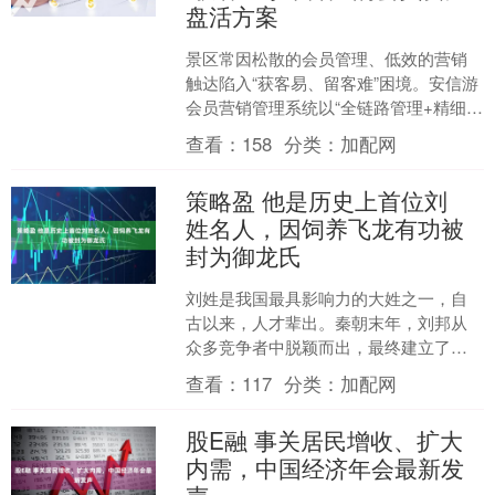
盘活方案
景区常因松散的会员管理、低效的营销
触达陷入“获客易、留客难”困境。安信游
会员营销管理系统以“全链路管理+精细化
营销+多业态联动”为核心，覆盖会员信息
查看：
158
分类：
加配网
沉淀至复购转....
策略盈 他是历史上首位刘
姓名人，因饲养飞龙有功被
封为御龙氏
刘姓是我国最具影响力的大姓之一，自
古以来，人才辈出。秦朝末年，刘邦从
众多竞争者中脱颖而出，最终建立了大
汉王朝，给汉民族和汉文化赋予了姓
查看：
117
分类：
加配网
氏。尽管西汉、东汉、蜀汉以....
股E融 事关居民增收、扩大
内需，中国经济年会最新发