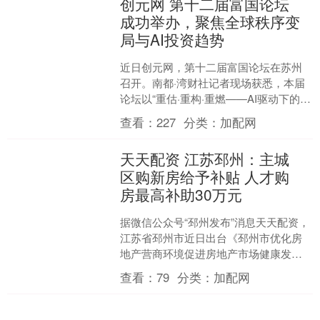
创元网 第十二届富国论坛
成功举办，聚焦全球秩序变
局与AI投资趋势
近日创元网，第十二届富国论坛在苏州
召开。南都·湾财社记者现场获悉，本届
论坛以“重估·重构·重燃——AI驱动下的中
国资产价值跃迁”为主题，汇聚了国内顶
查看：
227
分类：
加配网
尖专家学者、....
天天配资 江苏邳州：主城
区购新房给予补贴 人才购
房最高补助30万元
据微信公众号“邳州发布”消息天天配资，
江苏省邳州市近日出台《邳州市优化房
地产营商环境促进房地产市场健康发展
的若干意见(试行)》。意见指出，2025年
查看：
79
分类：
加配网
5月1日起，....
智云理财 华帝股份：公司