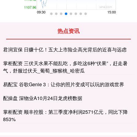
热点资讯
君润宜保 日赚十亿！五大上市险企高光背后的近喜与远虑
掌柜配资 三伏天水果不能乱吃，多吃这6种“伏果”，赶走暑
气，舒服过伏天_葡萄_猕猴桃_哈密瓜
易配宝 谷歌Genie 3：让你的照片变成可以玩的游戏世界
配操盘 深物业A10月24日龙虎榜数据
掌柜配资 顺丰控股：第三季度净利润2571亿元，同比下降
853%