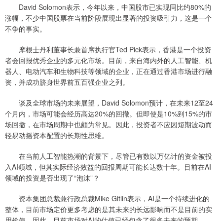
David Solomon表示，今年以来，中国股市已实现同比约80%的
涨幅，不少中国股票在当前阶段展现出显著的投资吸引力，这是一个
不争的事实。
摩根士丹利董事长兼首席执行官Ted Pick表示，香港是一个投资
者会回报优秀企业的多元化市场。目前，来自海内外的人工智能、机
器人、电动汽车和生物科技等领域的企业，正在通过香港市场进行融
资，并成功跻身世界前五百强企业之列。
谈及全球市场的未来展望，David Solomon预计，在未来12至24
个月内，市场可能会经历高达20%的回撤。但即使是10%到15%的市
场回撤，在市场周期中也颇为常见。因此，投资者不应因短期波动而
轻易动摇资本配置的长期性思维。
在当前人工智能热潮的背景下，尽管已有数以万亿计的资金被投
入AI领域，但其实际经济效益的回报周期可能长达数十年。目前在AI
领域的投资是否出现了“泡沫”？
资本集团总裁兼行政总裁Mike Gitlin表示，AI是一个持续进化的
整体，目前市场定价更多考虑的是其未来的长远影响而不是目前的实
用价值。因此，目前市场对AI的估值已经包含了很多未来的预期。