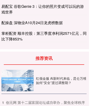
易配宝 谷歌Genie 3：让你的照片变成可以玩的游
戏世界
配操盘 深物业A10月24日龙虎榜数据
掌柜配资 顺丰控股：第三季度净利润2571亿元，同
比下降853%
推荐资讯
红领金服 AI新时代来临，昆仑万维
如何“安全”渡过调整期？
​创元网 第十二届富国论坛成功举办，聚焦全球秩序
1