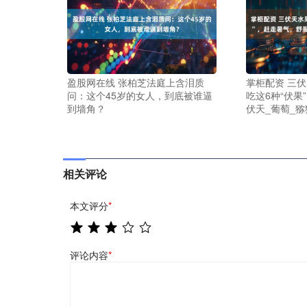
盈股网在线 张柏芝法庭上含泪质
掌柜配资 三
问：这个45岁的女人，到底被谁逼
吃这6种“伏果
到墙角？
伏天_葡萄_猕
相关评论
本文评分
*
评论内容
*