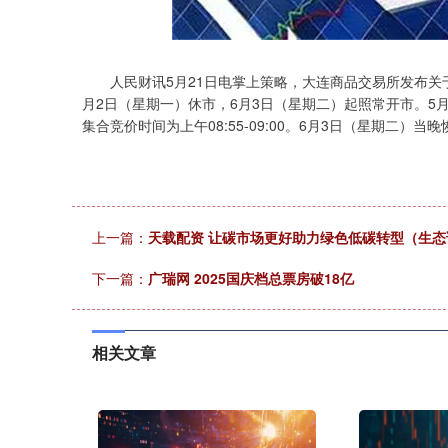
深证成指
14295.08
.16
0.49%
184.96
1
人民财讯5月21日电掌上策略，大连商品交易所发布关于2
月2日（星期一）休市，6月3日（星期二）起照常开市。5
集合竞价时间为上午08:55-09:00。6月3日（星期二）当
上一篇：
天载配资 让碳市场更好助力绿色低碳转型（生态
下一篇：
广瑞网 2025国庆档总票房破18亿
相关文章