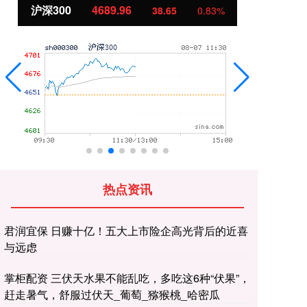
北证50
1129.72
创
6.84
0.61%
热点资讯
君润宜保 日赚十亿！五大上市险企高光背后的近喜
与远虑
掌柜配资 三伏天水果不能乱吃，多吃这6种“伏果”，
赶走暑气，舒服过伏天_葡萄_猕猴桃_哈密瓜