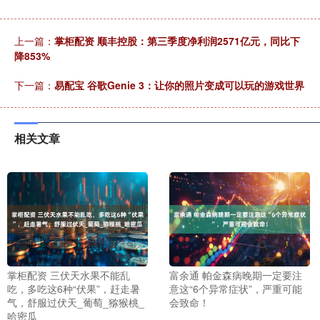
上一篇：
掌柜配资 顺丰控股：第三季度净利润2571亿元，同比下
降853%
下一篇：
易配宝 谷歌Genie 3：让你的照片变成可以玩的游戏世界
相关文章
掌柜配资 三伏天水果不能乱
富余通 帕金森病晚期一定要注
吃，多吃这6种“伏果”，赶走暑
意这“6个异常症状”，严重可能
气，舒服过伏天_葡萄_猕猴桃_
会致命！
哈密瓜