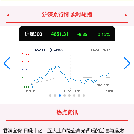
沪深京行情 实时轮播
沪深300
4651.31
-6.85
-0.15%
热点资讯
君润宜保 日赚十亿！五大上市险企高光背后的近喜与远虑