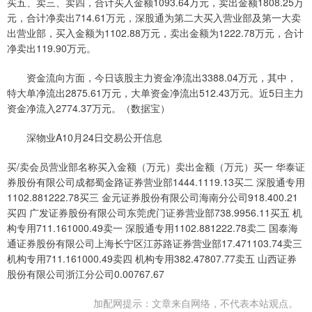
买五、卖三、卖四，合计买入金额1093.64万元，卖出金额1808.25万
元，合计净卖出714.61万元，深股通为第二大买入营业部及第一大卖
出营业部，买入金额为1102.88万元，卖出金额为1222.78万元，合计
净卖出119.90万元。
资金流向方面，今日该股主力资金净流出3388.04万元，其中，
特大单净流出2875.61万元，大单资金净流出512.43万元。近5日主力
资金净流入2774.37万元。（数据宝）
深物业A10月24日交易公开信息
买/卖会员营业部名称买入金额（万元）卖出金额（万元）买一 华泰证
券股份有限公司成都蜀金路证券营业部1444.1119.13买二 深股通专用
1102.881222.78买三 金元证券股份有限公司海南分公司918.400.21
买四 广发证券股份有限公司东莞虎门证券营业部738.9956.11买五 机
构专用711.161000.49卖一 深股通专用1102.881222.78卖二 国泰海
通证券股份有限公司上海长宁区江苏路证券营业部17.471103.74卖三
机构专用711.161000.49卖四 机构专用382.47807.77卖五 山西证券
股份有限公司浙江分公司0.00767.67
加配网提示：文章来自网络，不代表本站观点。