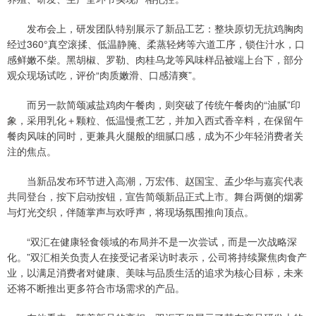
发布会上，研发团队特别展示了新品工艺：整块原切无抗鸡胸肉
经过360°真空滚揉、低温静腌、柔蒸轻烤等六道工序，锁住汁水，口
感鲜嫩不柴。黑胡椒、罗勒、肉桂乌龙等风味样品被端上台下，部分
观众现场试吃，评价“肉质嫩滑、口感清爽”。
而另一款简颂减盐鸡肉午餐肉，则突破了传统午餐肉的“油腻”印
象，采用乳化＋颗粒、低温慢煮工艺，并加入西式香辛料，在保留午
餐肉风味的同时，更兼具火腿般的细腻口感，成为不少年轻消费者关
注的焦点。
当新品发布环节进入高潮，万宏伟、赵国宝、孟少华与嘉宾代表
共同登台，按下启动按钮，宣告简颂新品正式上市。舞台两侧的烟雾
与灯光交织，伴随掌声与欢呼声，将现场氛围推向顶点。
“双汇在健康轻食领域的布局并不是一次尝试，而是一次战略深
化。”双汇相关负责人在接受记者采访时表示，公司将持续聚焦肉食产
业，以满足消费者对健康、美味与品质生活的追求为核心目标，未来
还将不断推出更多符合市场需求的产品。