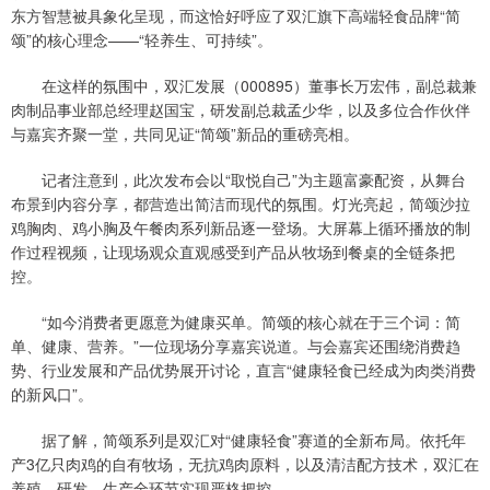
东方智慧被具象化呈现，而这恰好呼应了双汇旗下高端轻食品牌“简
颂”的核心理念——“轻养生、可持续”。
在这样的氛围中，双汇发展（000895）董事长万宏伟，副总裁兼
肉制品事业部总经理赵国宝，研发副总裁孟少华，以及多位合作伙伴
与嘉宾齐聚一堂，共同见证“简颂”新品的重磅亮相。
记者注意到，此次发布会以“取悦自己”为主题富豪配资，从舞台
布景到内容分享，都营造出简洁而现代的氛围。灯光亮起，简颂沙拉
鸡胸肉、鸡小胸及午餐肉系列新品逐一登场。大屏幕上循环播放的制
作过程视频，让现场观众直观感受到产品从牧场到餐桌的全链条把
控。
“如今消费者更愿意为健康买单。简颂的核心就在于三个词：简
单、健康、营养。”一位现场分享嘉宾说道。与会嘉宾还围绕消费趋
势、行业发展和产品优势展开讨论，直言“健康轻食已经成为肉类消费
的新风口”。
据了解，简颂系列是双汇对“健康轻食”赛道的全新布局。依托年
产3亿只肉鸡的自有牧场，无抗鸡肉原料，以及清洁配方技术，双汇在
养殖、研发、生产全环节实现严格把控。