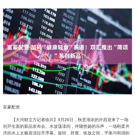
富豪配资
【大河财立方记者徐兵】9月26日，秋意渐浓的许昌迎来了一场
别开生面的新品发布会。水波荡漾间，伴随悠扬的乐声，一场刚柔并
济的水上太极表演拉开序幕。旋转、舒展、收放之间，平衡与和谐的