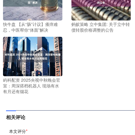
快牛盘 【从“肠”计议】瘙痒难
蚂蚁策略 立中集团: 关于立中转
忍，中医帮你“体面”解决
债转股价格调整的公告
屿科配资 2025央视中秋晚会官
宣：周深搭档机器人 现场有水
有月还有烟花
相关评论
本文评分
*